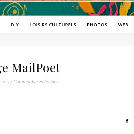
DIY
LOISIRS CULTURELS
PHOTOS
WEB
e MailPoet
sur Page MailPoet
 2025
/
Commentaires fermés