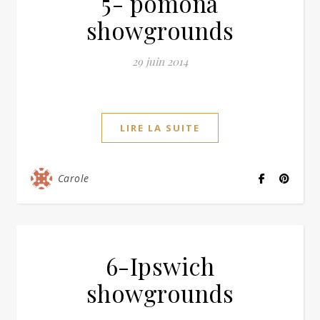
5- pomona
showgrounds
29 juin 2014
LIRE LA SUITE
Carole
6-Ipswich
showgrounds