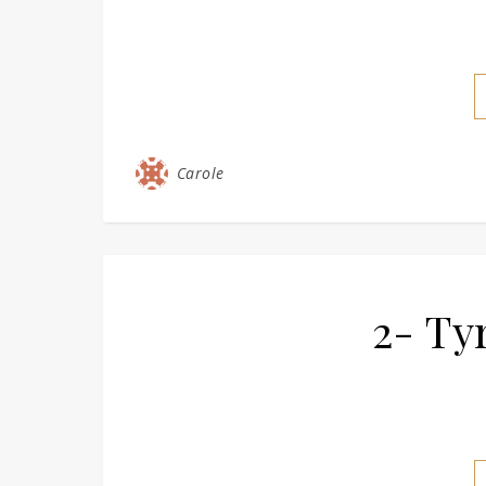
Carole
2- Ty