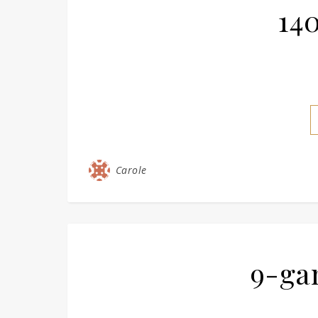
14
Carole
9-ga