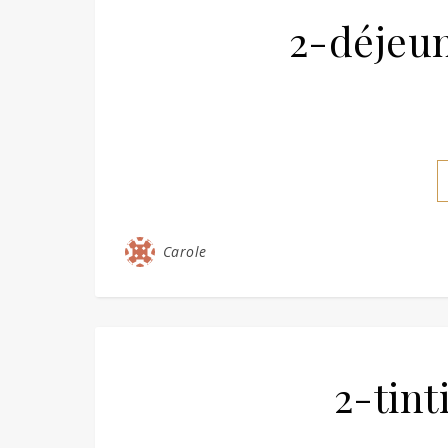
2-déjeun
Carole
2-tint