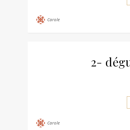
Carole
2- dégu
Carole