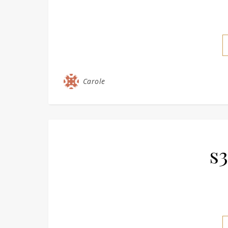
Carole
s