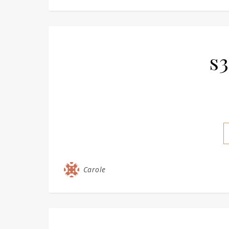
s
Carole