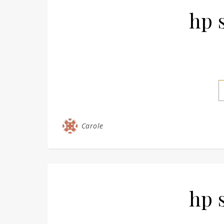
hp s
Carole
hp s