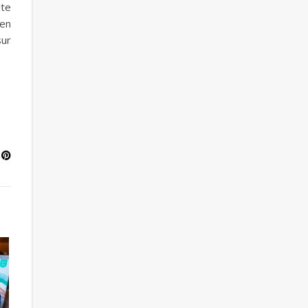
ite
ien
sur