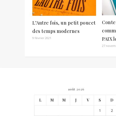
Conte
L’Autre fois, un petit poucet
comme
des temps modernes
PAIX l
9 février 2021
27 novem
août 2026
L
M
M
J
V
S
D
1
2