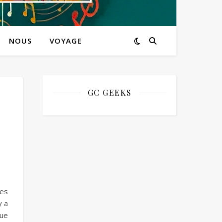
NOUS
VOYAGE
GC GEEKS
des
y a
que