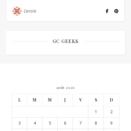
Carole
GC GEEKS
août 2026
L
M
M
J
V
S
D
1
2
3
4
5
6
7
8
9