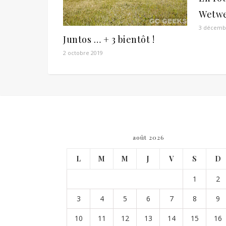
Wetw
3 décemb
Juntos … + 3 bientôt !
2 octobre 2019
août 2026
L
M
M
J
V
S
D
1
2
3
4
5
6
7
8
9
10
11
12
13
14
15
16