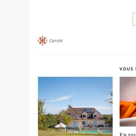
Carole
VOUS 
En rou