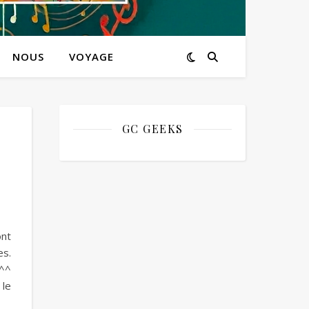
NOUS
VOYAGE
GC GEEKS
ont
es.
 ^^
 le