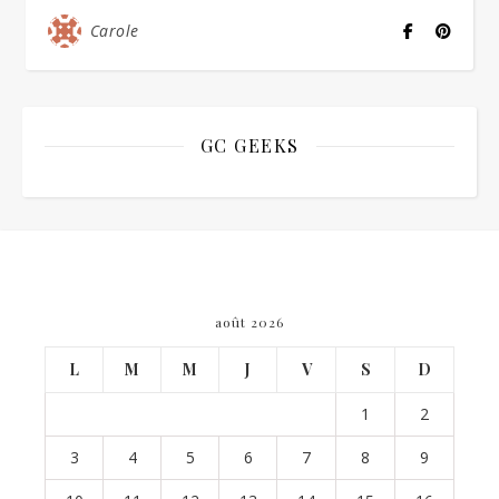
Carole
GC GEEKS
août 2026
L
M
M
J
V
S
D
1
2
3
4
5
6
7
8
9