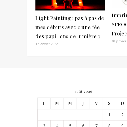
Impri
Light Painting : pas à pas de
SPROC
mes débuts avec « une fée
Projec
des papillons de lumière »
10 janvier
17 janvier 2022
août 2026
L
M
M
J
V
S
D
1
2
3
4
5
6
7
8
9