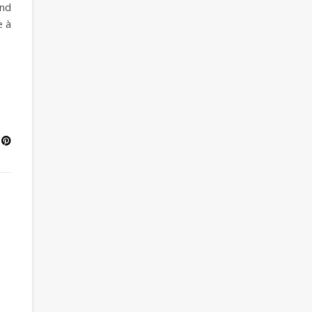
end
e à