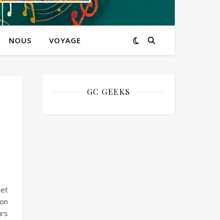
NOUS
VOYAGE
GC GEEKS
jet
mon
urs