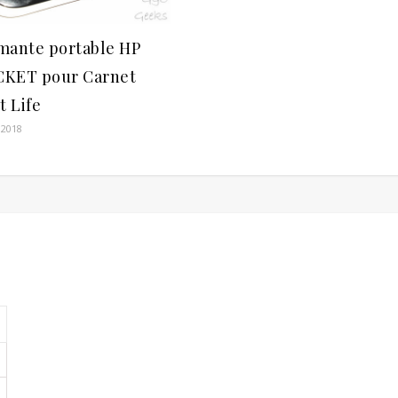
mante portable HP
KET pour Carnet
t Life
 2018