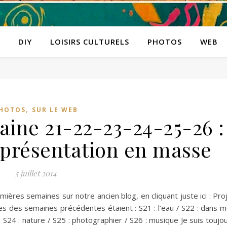
DIY
LOISIRS CULTURELS
PHOTOS
WEB
,
HOTOS
SUR LE WEB
aine 21-22-23-24-25-26 :
 présentation en masse
5 juillet 2014
ières semaines sur notre ancien blog, en cliquant juste ici : Pro
s des semaines précédentes étaient : S21 : l’eau / S22 : dans 
/ S24 : nature / S25 : photographier / S26 : musique Je suis toujo