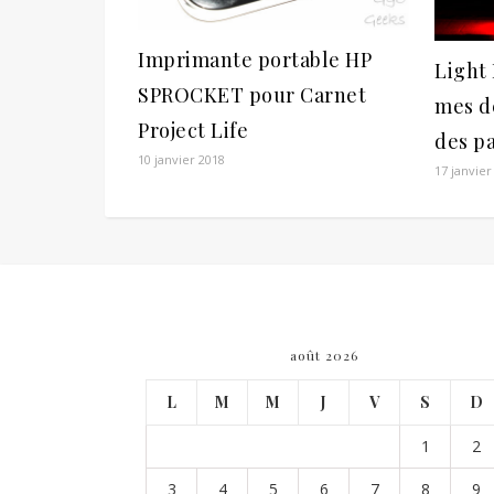
Imprimante portable HP
Light 
SPROCKET pour Carnet
mes d
Project Life
des pa
10 janvier 2018
17 janvier
août 2026
L
M
M
J
V
S
D
1
2
3
4
5
6
7
8
9