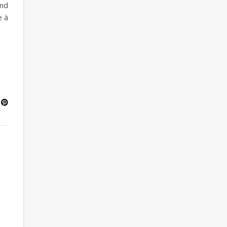
end
e à