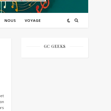
NOUS
VOYAGE
GC GEEKS
jet
mon
urs