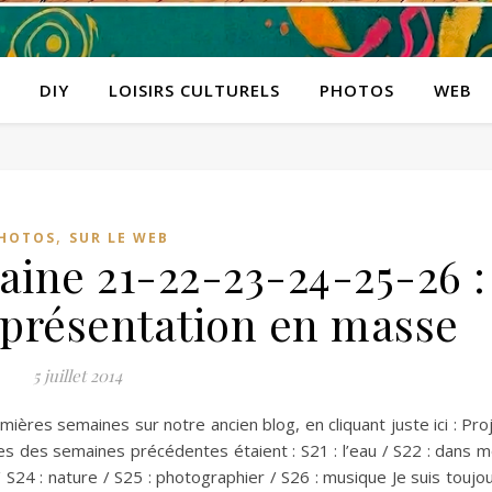
DIY
LOISIRS CULTURELS
PHOTOS
WEB
,
HOTOS
SUR LE WEB
aine 21-22-23-24-25-26 :
 présentation en masse
5 juillet 2014
ières semaines sur notre ancien blog, en cliquant juste ici : Pro
s des semaines précédentes étaient : S21 : l’eau / S22 : dans 
/ S24 : nature / S25 : photographier / S26 : musique Je suis toujo