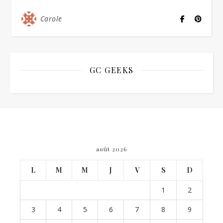
Carole
GC GEEKS
août 2026
L
M
M
J
V
S
D
1
2
3
4
5
6
7
8
9