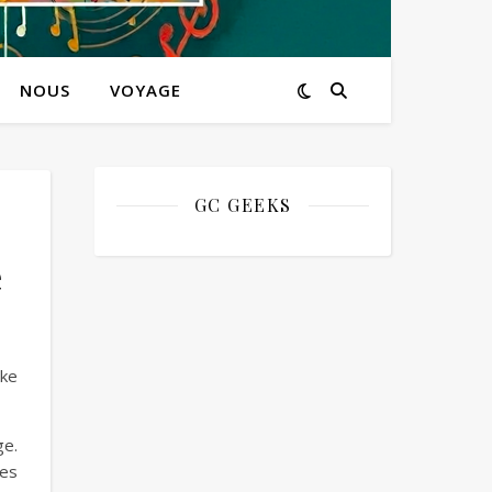
NOUS
VOYAGE
GC GEEKS
e
ake
ge.
tes