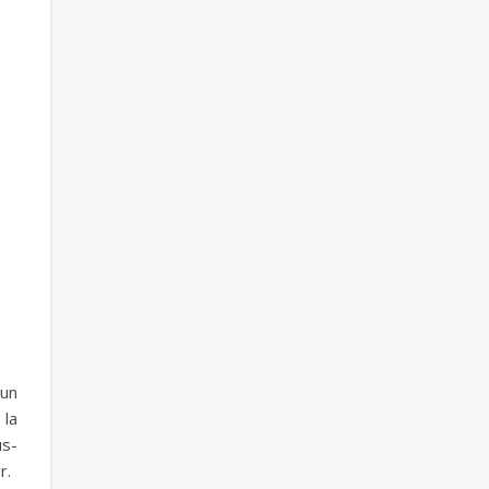
 un
 la
us-
r.