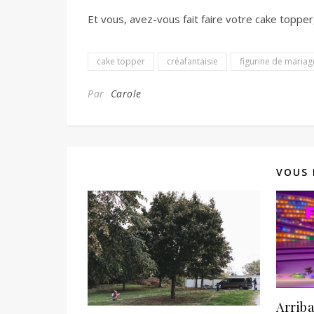
Et vous, avez-vous fait faire votre cake topper
cake topper
créafantaisie
figurine de mariag
Par
Carole
VOUS 
Arriba