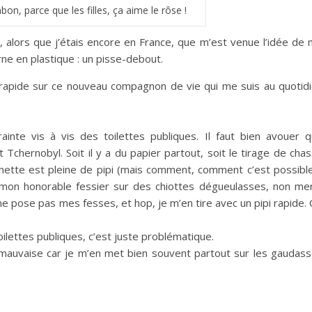
bon, parce que les filles, ça aime le rôse !
, alors que j’étais encore en France, que m’est venue l’idée de
rne en plastique : un pisse-debout.
r rapide sur ce nouveau compagnon de vie qui me suis au quotid
ainte vis à vis des toilettes publiques. Il faut bien avouer 
 Tchernobyl. Soit il y a du papier partout, soit le tirage de cha
lunette est pleine de pipi (mais comment, comment c’est possible
on honorable fessier sur des chiottes dégueulasses, non mer
e ne pose pas mes fesses, et hop, je m’en tire avec un pipi rapide.
toilettes publiques, c’est juste problématique.
rès mauvaise car je m’en met bien souvent partout sur les gaudas