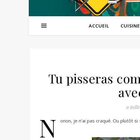
ACCUEIL
CUISINE
Tu pisseras co
ave
9 juill
N
onon, je n’ai pas craqué. Ou plutôt si 