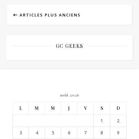
ARTICLES PLUS ANCIENS
GC GEEKS
août 2026
L
M
M
J
V
S
D
1
2
3
4
5
6
7
8
9