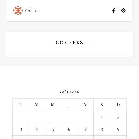
Carole
GC GEEKS
août 2026
L
M
M
J
V
S
D
1
2
3
4
5
6
7
8
9