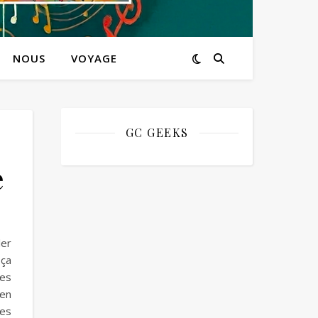
NOUS
VOYAGE
GC GEEKS
e
ler
 ça
des
 en
ses