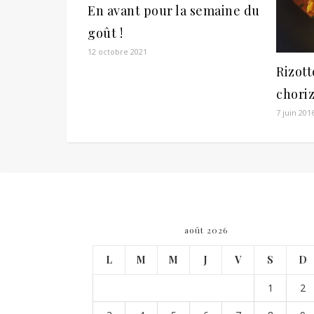
En avant pour la semaine du
goût !
12 octobre 2021
Rizott
choriz
7 juin 201
août 2026
L
M
M
J
V
S
D
1
2