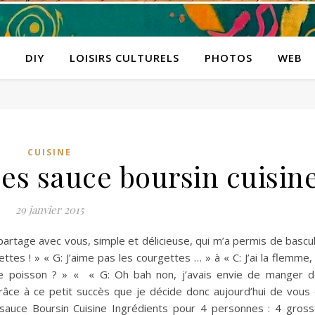
DIY
LOISIRS CULTURELS
PHOTOS
WEB
CUISINE
es sauce boursin cuisin
29 janvier 2015
 partage avec vous, simple et délicieuse, qui m’a permis de bascu
ettes ! » « G: J’aime pas les courgettes … » à « C: J’ai la flemme,
c le poisson ? » « « G: Oh bah non, j’avais envie de manger 
ce à ce petit succès que je décide donc aujourd’hui de vous
sauce Boursin Cuisine Ingrédients pour 4 personnes : 4 gros