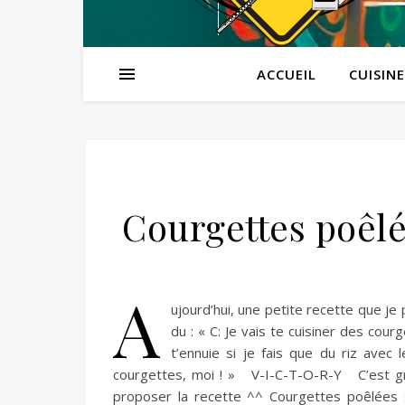
ACCUEIL
CUISINE
Courgettes poêlé
A
ujourd’hui, une petite recette que je
du : « C: Je vais te cuisiner des courg
t’ennuie si je fais que du riz ave
courgettes, moi ! » V-I-C-T-O-R-Y C’est grâ
proposer la recette ^^ Courgettes poêlées 