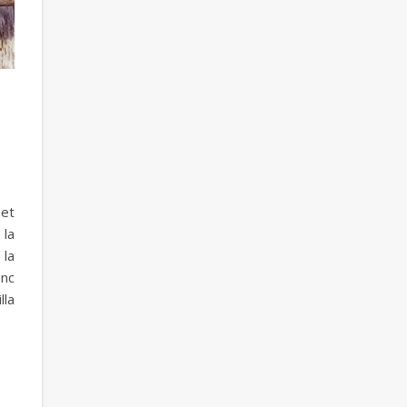
 et
 la
 la
onc
lla