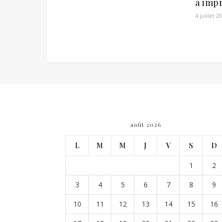
à imp
4 juillet 2
août 2026
L
M
M
J
V
S
D
1
2
3
4
5
6
7
8
9
10
11
12
13
14
15
16