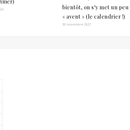
rimer)
bientôt, on s’y met un peu
026
« avent » (le calendrier !)
30 novembre 2021