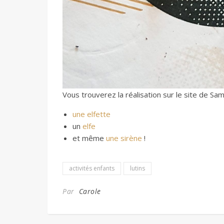
Vous trouverez la réalisation sur le site de Sa
une elfette
un
elfe
et même
une sirène
!
activités enfants
lutins
Par
Carole