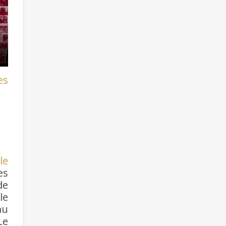
es
le
es
de
le
au
Le