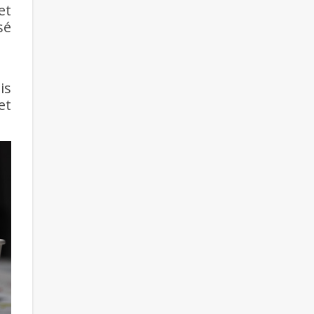
et
sé
is
et