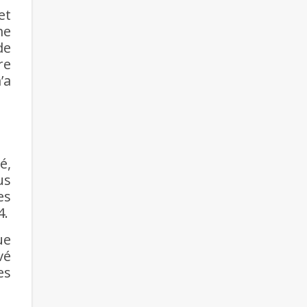
et
me
de
re
’a
é,
us
es
4.
ue
vé
es