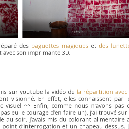
Le résultat
préparé des
baguettes magiques
et
des lunett
ait avec son imprimante 3D.
mis sur youtube la vidéo de
la répartition avec 
l’ont visionné. En effet, elles connaissent par l
truc visuel ^^ Enfin, comme nous n’avons pas 
as eu le courage d’en faire un), j’ai trouvé sur 
lle au soir, j’avais mis du colorant alimentaire 
n point d’interrogation et un chapeau dessus. 