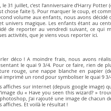
e 31 juillet, c’est l’anniversaire d’Harry Potter (
’est chose faite !). Pour marquer le coup, et com
e second volume aux enfants, nous avons décidé 
cet univers magique. Les enfants étant au cent
idé de reporter au vendredi suivant, ce qui m
s activités, que je viens vous reporter ici.
er déco ! A moindre frais, nous avons réalis
entant le quai 9 3/4. Pour ce faire, rien de pl
nture rouge, une nappe blanche en papier (d
 J’ai imprimé un rond pour symboliser le quai 9 3/
des affiches sur internet (depuis google image) q
s l’image du « Have you seen this wizard? » trou
 photoshop, j’ai rajouté une image de chacun d
affiches. Et voilà le résultat !