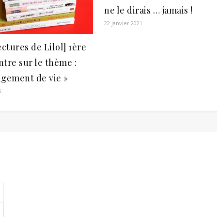
ne le dirais … jamais !
22 janvier 2021
ectures de Lilol] 1ère
tre sur le thème :
ngement de vie »
6