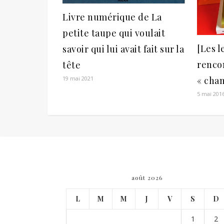
Livre numérique de La
petite taupe qui voulait
[Les l
savoir qui lui avait fait sur la
rencon
tête
« cha
19 mai 2021
5 mai 201
août 2026
L
M
M
J
V
S
D
1
2