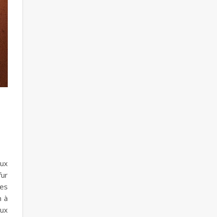
eux
fur
Les
n à
aux