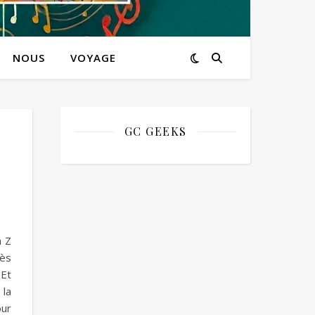
NOUS
VOYAGE
GC GEEKS
à Z
dès
 Et
 la
our