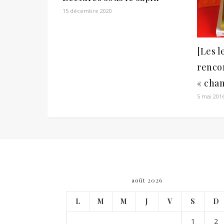
15 décembre 2020
[Les l
rencon
« cha
5 mai 201
août 2026
L
M
M
J
V
S
D
1
2