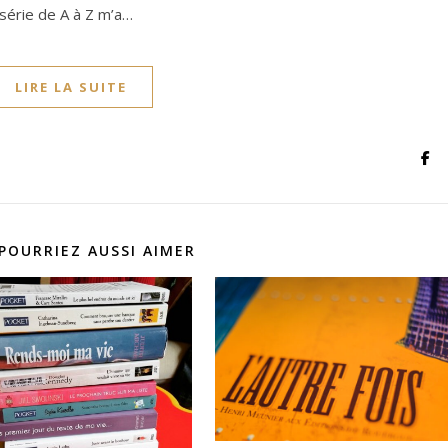
 série de A à Z m’a…
LIRE LA SUITE
POURRIEZ AUSSI AIMER