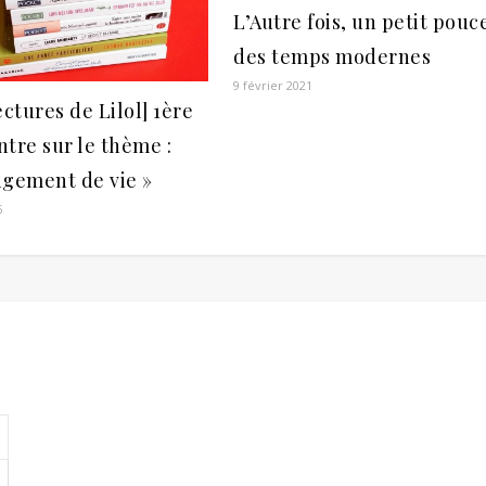
L’Autre fois, un petit pouc
des temps modernes
9 février 2021
ectures de Lilol] 1ère
tre sur le thème :
ngement de vie »
6