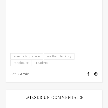
essence trop chère
northern territory
roadhouse
roadtrip
Par
Carole
LAISSER UN COMMENTAIRE