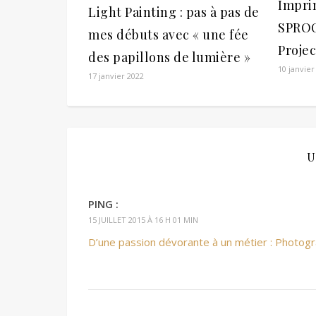
Impri
Light Painting : pas à pas de
SPROC
mes débuts avec « une fée
Projec
des papillons de lumière »
10 janvier
17 janvier 2022
U
PING :
15 JUILLET 2015 À 16 H 01 MIN
D’une passion dévorante à un métier : Photo