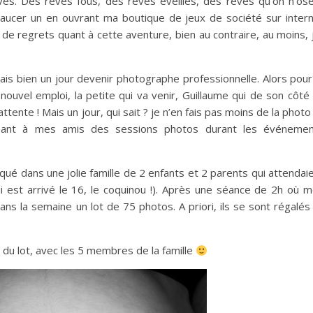
ves. Des rêves fous, des rêves éveillés, des rêves qu’on n’os
exaucer un en ouvrant ma boutique de jeux de société sur inter
 de regrets quant à cette aventure, bien au contraire, au moins, j
erais bien un jour devenir photographe professionnelle. Alors pour
ouvel emploi, la petite qui va venir, Guillaume qui de son côté
ttente ! Mais un jour, qui sait ? je n’en fais pas moins de la photo
posant à mes amis des sessions photos durant les événeme
rqué dans une jolie famille de 2 enfants et 2 parents qui attendai
i est arrivé le 16, le coquinou !). Après une séance de 2h où 
dans la semaine un lot de 75 photos. A priori, ils se sont régalés
 du lot, avec les 5 membres de la famille