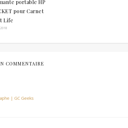
mante portable HP
KET pour Carnet
t Life
 2018
N COMMENTAIRE
graphe | GC Geeks