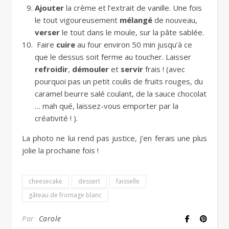
Ajouter
la crème et l’extrait de vanille. Une fois
le tout vigoureusement
mélangé
de nouveau,
verser
le tout dans le moule, sur la pâte sablée.
Faire
cuire
au four environ 50 min jusqu’à ce
que le dessus soit ferme au toucher. Laisser
refroidir
,
démouler
et
servir
frais ! (avec
pourquoi pas un petit coulis de fruits rouges, du
caramel beurre salé coulant, de la sauce chocolat
… mah qué, laissez-vous emporter par la
créativité ! ).
La photo ne lui rend pas justice, j’en ferais une plus
jolie la prochaine fois !
cheesecake
dessert
faisselle
gâteau de fromage blanc
Par
Carole