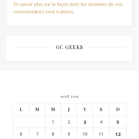
En savoir plus sur la façon dont les données de vos
commentaires sont traitées
.
GC GEEKS
avril 2015
L
M
M
J
V
S
D
1
2
3
4
5
6
7
8
9
10
11
12