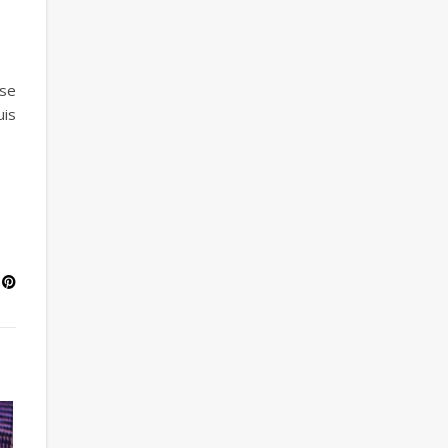
 se
uis