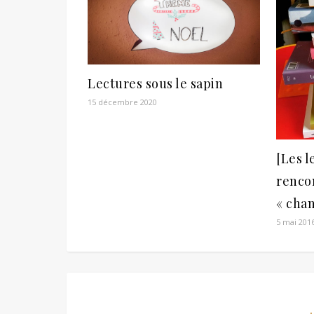
Lectures sous le sapin
15 décembre 2020
[Les l
rencon
« cha
5 mai 201