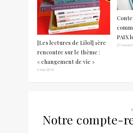
Conte
comme
PAIX l
[Les lectures de Lilol] 1ère
27 novem
rencontre sur le thème :
« changement de vie »
5 mai 2016
Notre compte-re