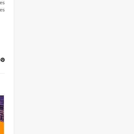
des
les