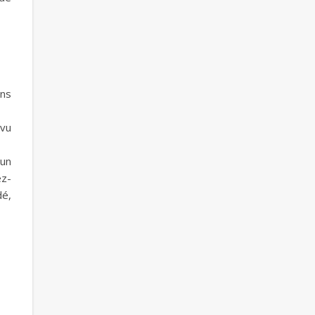
ins
évu
’un
ez-
dé,