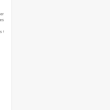
ter
ces
s !