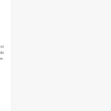
est
 du
ne.