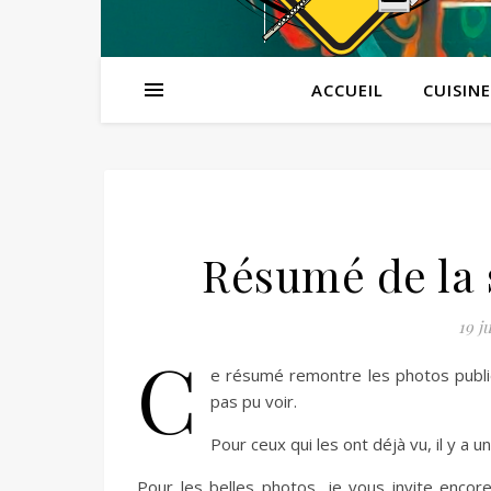
ACCUEIL
CUISINE
Résumé de la 
19 j
C
e résumé remontre les photos publi
pas pu voir.
Pour ceux qui les ont déjà vu, il y a 
Pour les belles photos, je vous invite encore