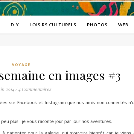
DIY
LOISIRS CULTURELS
PHOTOS
WEB
VOYAGE
semaine en images #3
uin 2014
/
4 Commentaires
ées sur Facebook et Instagram que nos amis non connectés n’
un peu plus : je vous raconte jour par jour nos aventures.
 à patienter pour la galerie, qui s’ouvrira bientôt car je viens