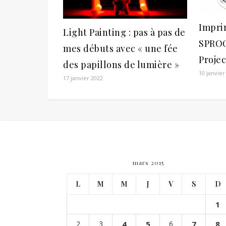
Impri
Light Painting : pas à pas de
SPROC
mes débuts avec « une fée
Projec
des papillons de lumière »
10 janvier
17 janvier 2022
mars 2015
L
M
M
J
V
S
D
1
2
3
4
5
6
7
8