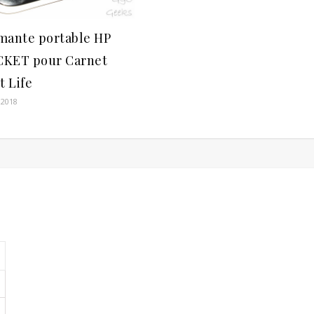
mante portable HP
KET pour Carnet
t Life
 2018