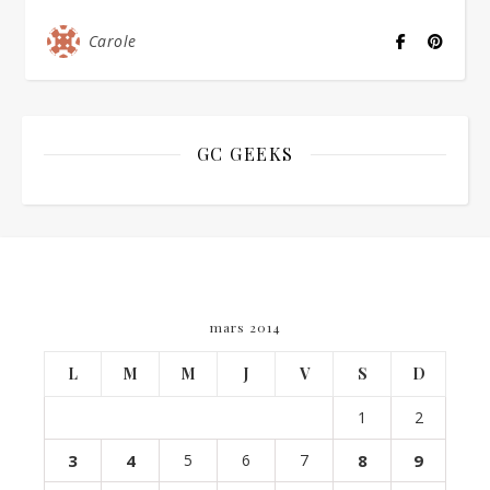
Carole
GC GEEKS
mars 2014
L
M
M
J
V
S
D
1
2
3
4
5
6
7
8
9