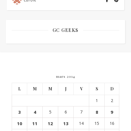
GC GEEKS
mars 2014
L
M
M
J
V
S
D
1
2
3
4
5
6
7
8
9
10
11
12
13
14
15
16