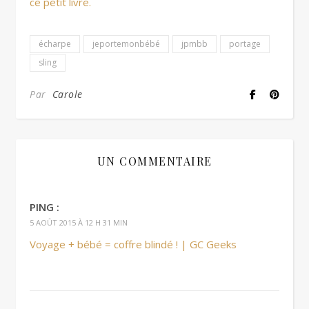
ce petit livre.
écharpe
jeportemonbébé
jpmbb
portage
sling
Par
Carole
UN COMMENTAIRE
PING :
5 AOÛT 2015 À 12 H 31 MIN
Voyage + bébé = coffre blindé ! | GC Geeks