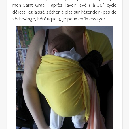
mon Saint Graal : après l’avoir lavé ( à 30° cycle
délicat) et laissé sécher à plat sur l’étendoir (pas de
sèche-linge, hérétique !), je peux enfin essayer.