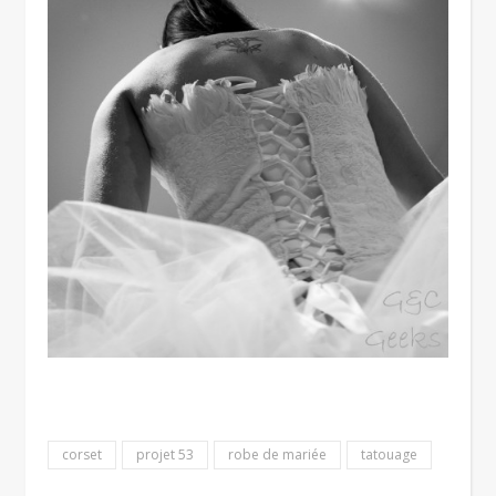
corset
projet 53
robe de mariée
tatouage