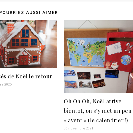
POURRIEZ AUSSI AIMER
tés de Noël le retour
re 2025
Oh Oh Oh, Noël arrive
bientôt, on s’y met un peu
« avent » (le calendrier !)
30 novembre 2021