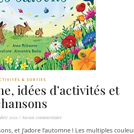
CTIVITÉS & SORTIES
e, idées d’activités et
chansons
bre 2021
/
Aucun commentaire
sons, et j’adore l’automne ! Les multiples couleu