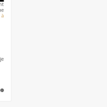
nt
ne
 à
je