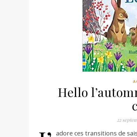
A
Hello l’automn
22 septem
adore ces transitions de sai