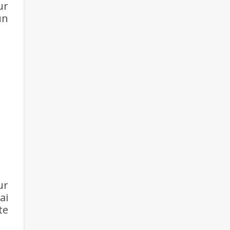
ur
un
ur
ai
te