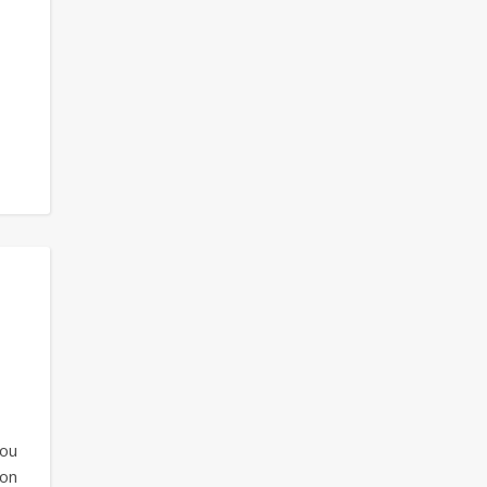
 ou
son