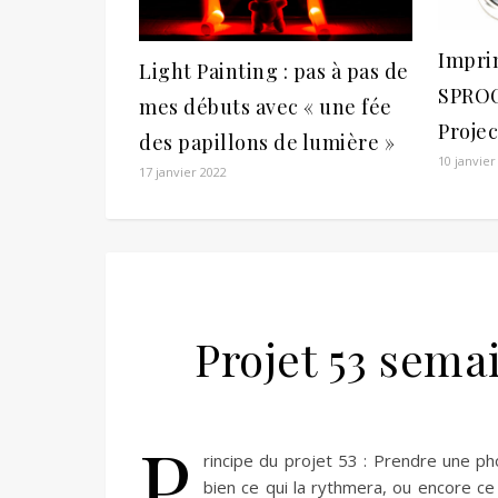
Impri
Light Painting : pas à pas de
SPROC
mes débuts avec « une fée
Projec
des papillons de lumière »
10 janvier
17 janvier 2022
Projet 53 sema
P
rincipe du projet 53 : Prendre une p
bien ce qui la rythmera, ou encore ce 