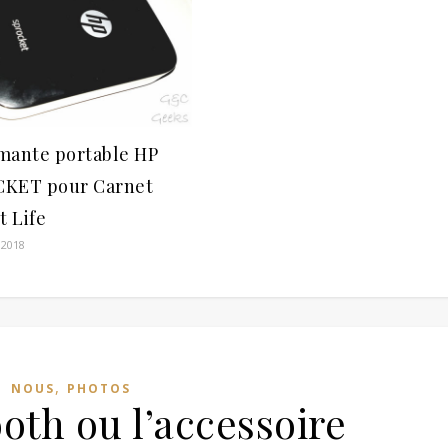
mante portable HP
KET pour Carnet
t Life
 2018
,
NOUS
PHOTOS
oth ou l’accessoire