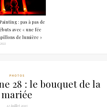
Painting : pas à pas de
ébuts avec « une fée
pillons de lumière »
 2022
PHOTOS
ne 28 : le bouquet de la
mariée
12 juillet 2015