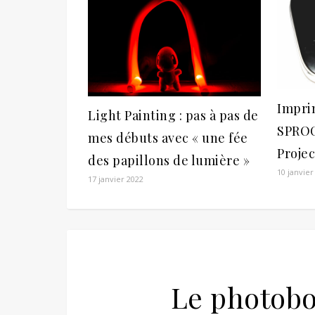
Impri
Light Painting : pas à pas de
SPROC
mes débuts avec « une fée
Projec
des papillons de lumière »
10 janvier
17 janvier 2022
Le photobo