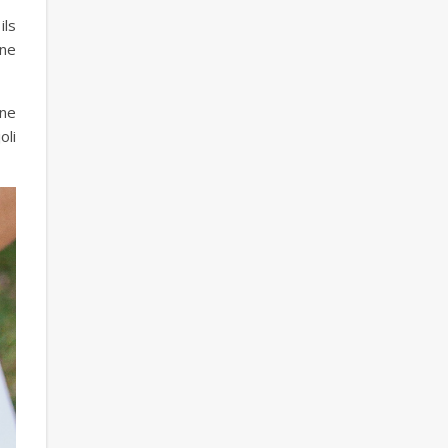
ils
une
une
oli