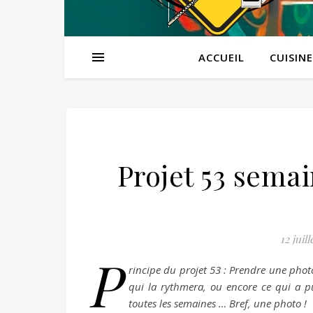
ACCUEIL
CUISINE
Projet 53 semai
12 juill
P
rincipe du projet 53 : Prendre une phot
qui la rythmera, ou encore ce qui a pu
toutes les semaines … Bref, une photo !