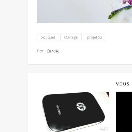
bouquet
Mariage
projet 53
Par
Carole
VOUS 