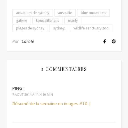
aquarium de sydney
australie
blue mountains
galerie
kondalilla falls
manly
plages de sydney
sydney
wildlife sanctuary zoo
Par
Carole
2 COMMENTAIRES
PING :
7 AOÛT 2014 À 11 H 10 MIN
Résumé de la semaine en images #10 |